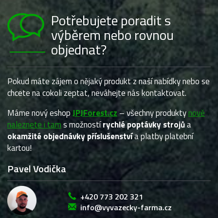
Potřebujete poradit s
výběrem nebo rovnou
objednat?
Pokud máte zájem o nějaký produkt z naší nabídky nebo se
chcete na cokoli zeptat, neváhejte nás kontaktovat.
Máme nový eshop
JPJForest.cz
– všechny produkty
nově
naleznete i tam
s možností
rychlé poptávky strojů
a
okamžité objednávky příslušenství
a platby platební
kartou!
Pavel Vodička
+420 773 202 321
info@vyvazecky-farma.cz