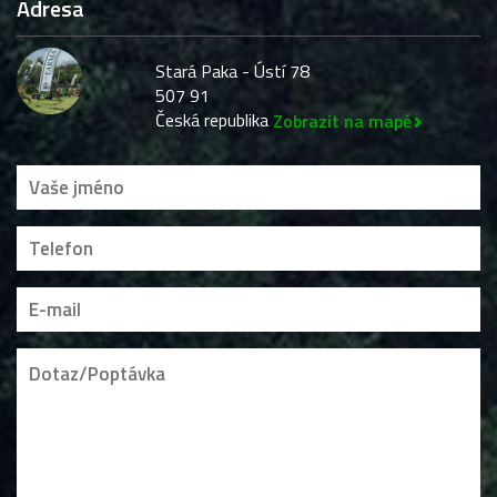
Adresa
Stará Paka - Ústí 78
507 91
Česká republika
Zobrazit na mapě