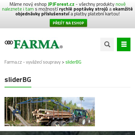
Máme nový eshop
JPJForest.cz
- všechny produkty
nově
naleznete i tam
s možností
rychlé poptávky strojů
a
okamžité
objednávky příslušenství
a platby platební kartou!
PŘEJÍT NA ESHOP
>
Farma.cz - vyvážecí soupravy
sliderBG
sliderBG