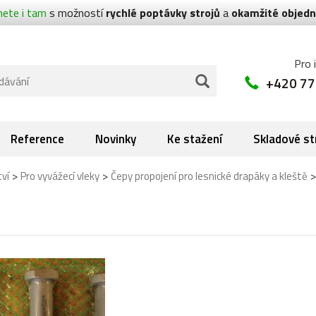
nete i tam
s možností
rychlé poptávky strojů
a
okamžité objedn
Pro 
+420 77
Reference
Novinky
Ke stažení
Skladové st
>
>
tví
Pro vyvážecí vleky
Čepy propojení pro lesnické drapáky a kleště