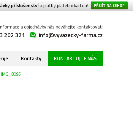
ávky příslušenství
a platby platební kartou!
PŘEJÍT NA ESHOP
informace a objednávky nás neváhejte kontaktovat:
3 202 321
info@vyvazecky-farma.cz
roje
Kontakty
KONTAKTUJTE NÁS
>
IMG_8095