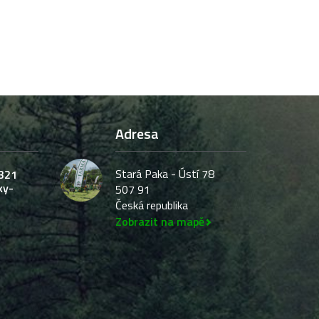
Adresa
Stará Paka - Ústí 78
321
ky-
507 91
Česká republika
Zobrazit na mapě