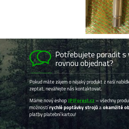
Potřebujete poradit 
rovnou objednat?
Pokud máte zájem o nějaký produkt z naší nabídk
zeptat, neváhejte nás kontaktovat.
Máme nový eshop
JPJForest.cz
– všechny prod
možností
rychlé poptávky strojů
a
okamžité ob
platby platební kartou!