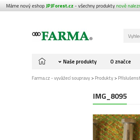
Máme nový eshop
JPJForest.cz
- všechny produkty
nově nalez
Naše produkty
O značce
>
>
Farma.cz - vyvážecí soupravy
Produkty
Příslušens
IMG_8095