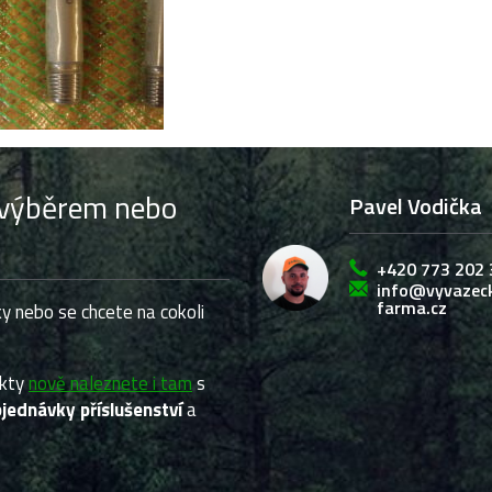
s výběrem nebo
Pavel Vodička
+420 773 202 
info@vyvazec
farma.cz
y nebo se chcete na cokoli
ukty
nově naleznete i tam
s
jednávky příslušenství
a