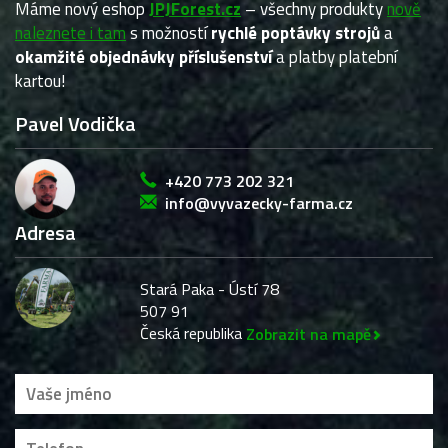
Máme nový eshop
JPJForest.cz
– všechny produkty
nově
naleznete i tam
s možností
rychlé poptávky strojů
a
okamžité objednávky příslušenství
a platby platební
kartou!
Pavel Vodička
+420 773 202 321
info@vyvazecky-farma.cz
Adresa
Stará Paka - Ústí 78
507 91
Česká republika
Zobrazit na mapě