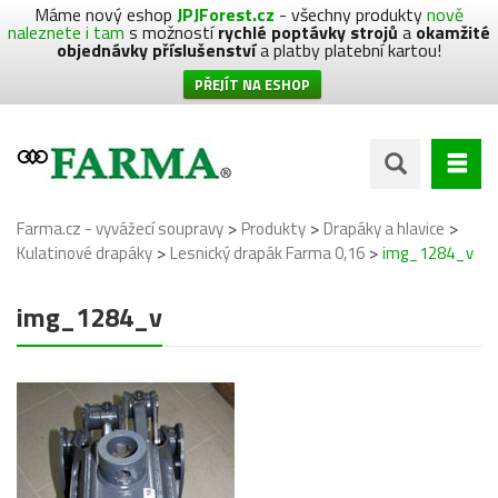
Máme nový eshop
JPJForest.cz
- všechny produkty
nově
naleznete i tam
s možností
rychlé poptávky strojů
a
okamžité
objednávky příslušenství
a platby platební kartou!
PŘEJÍT NA ESHOP
>
>
>
Farma.cz - vyvážecí soupravy
Produkty
Drapáky a hlavice
>
>
Kulatinové drapáky
Lesnický drapák Farma 0,16
img_1284_v
img_1284_v