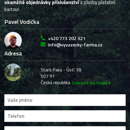
okamžité objednávky příslušenství
a platby platební
kartou!
Pavel Vodička
+420 773 202 321
info@vyvazecky-farma.cz
Adresa
Stará Paka - Ústí 78
507 91
Česká republika
Zobrazit na mapě