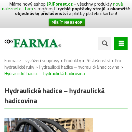
Máme nový eshop
JPJForest.cz
- všechny produkty
nově
naleznete i tam
s možností
rychlé poptávky strojů
a
okamžité
objednávky příslušenství
a platby platební kartou!
PŘEJÍT NA ESHOP
>
>
>
Farma.cz - vyvážecí soupravy
Produkty
Příslušenství
Pro
>
>
hydraulické ruky
Hydraulické hadice – hydraulická hadicovina
Hydraulické hadice – hydraulická hadicovina
Hydraulické hadice – hydraulická
hadicovina