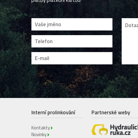
platby platební kartou!
Interní prolinkování
Partnerské weby
Kontakty
Novinky