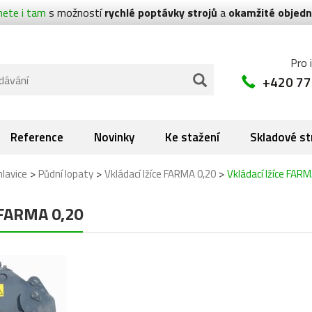
nete i tam
s možností
rychlé poptávky strojů
a
okamžité objedn
Pro 
+420 77
Reference
Novinky
Ke stažení
Skladové st
>
>
>
hlavice
Půdní lopaty
Vkládací lžíce FARMA 0,20
Vkládací lžíce FARM
e FARMA 0,20