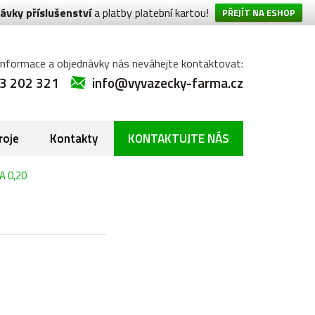
ávky příslušenství
a platby platební kartou!
PŘEJÍT NA ESHOP
informace a objednávky nás neváhejte kontaktovat:
3 202 321
info@vyvazecky-farma.cz
roje
Kontakty
KONTAKTUJTE NÁS
A 0,20