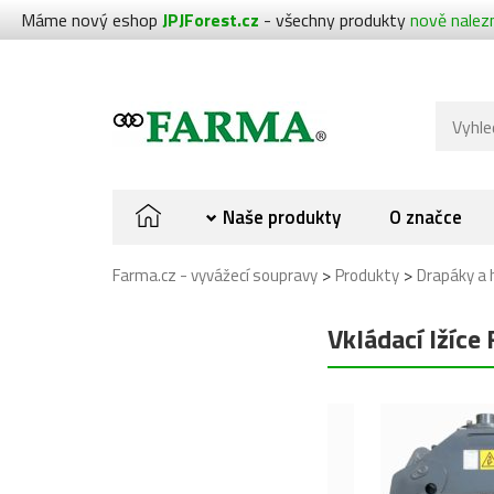
Máme nový eshop
JPJForest.cz
- všechny produkty
nově nalez
Naše produkty
O značce
>
>
Farma.cz - vyvážecí soupravy
Produkty
Drapáky a 
Vkládací lžíc