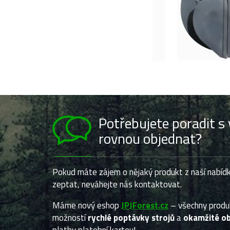
Potřebujete poradit 
rovnou objednat?
Pokud máte zájem o nějaký produkt z naší nabídk
zeptat, neváhejte nás kontaktovat.
Máme nový eshop
JPJForest.cz
– všechny prod
možností
rychlé poptávky strojů
a
okamžité ob