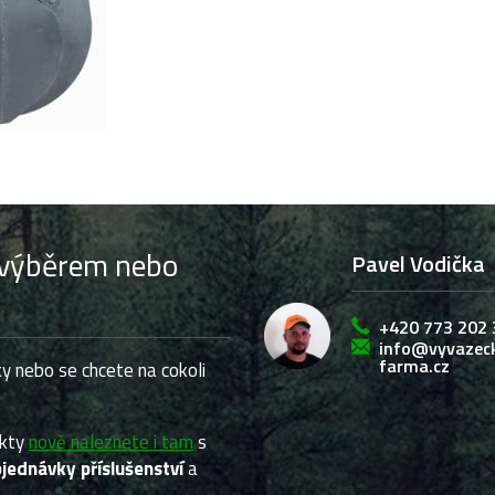
s výběrem nebo
Pavel Vodička
+420 773 202 
info@vyvazec
farma.cz
y nebo se chcete na cokoli
ukty
nově naleznete i tam
s
jednávky příslušenství
a