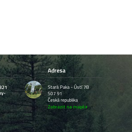
Adresa
Stará Paka - Ústí 78
321
ky-
507 91
Česká republika
Zobrazit na mapě