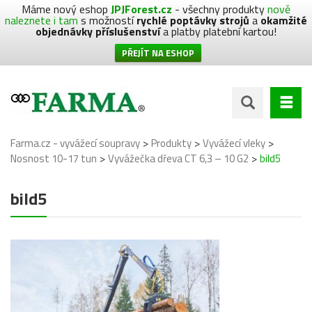
Máme nový eshop
JPJForest.cz
- všechny produkty
nově
naleznete i tam
s možností
rychlé poptávky strojů
a
okamžité
objednávky příslušenství
a platby platební kartou!
PŘEJÍT NA ESHOP
>
>
>
Farma.cz - vyvážecí soupravy
Produkty
Vyvážecí vleky
>
>
Nosnost 10-17 tun
Vyvážečka dřeva CT 6,3 – 10 G2
bild5
bild5