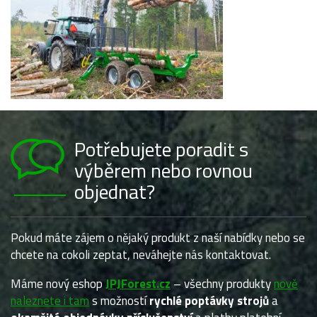
Potřebujete poradit s
výběrem nebo rovnou
objednat?
Pokud máte zájem o nějaký produkt z naší nabídky nebo se
chcete na cokoli zeptat, neváhejte nás kontaktovat.
Máme nový eshop
JPJForest.cz
– všechny produkty
nově
naleznete i tam
s možností
rychlé poptávky strojů
a