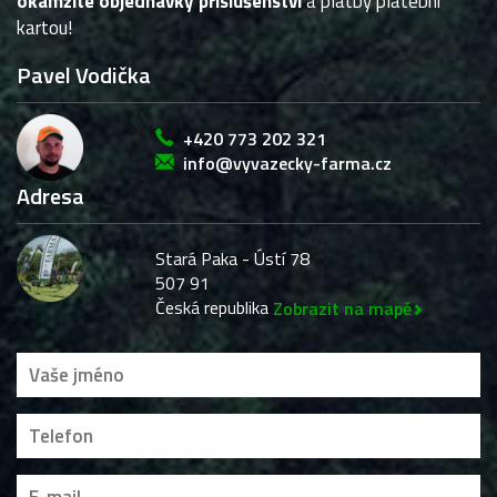
okamžité objednávky příslušenství
a platby platební
kartou!
Pavel Vodička
+420 773 202 321
info@vyvazecky-farma.cz
Adresa
Stará Paka - Ústí 78
507 91
Česká republika
Zobrazit na mapě