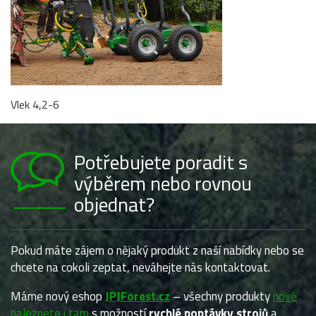
Vlek 4,2-6
Potřebujete poradit s
výběrem nebo rovnou
objednat?
Pokud máte zájem o nějaký produkt z naší nabídky nebo se
chcete na cokoli zeptat, neváhejte nás kontaktovat.
Máme nový eshop
JPJForest.cz
– všechny produkty
nově
naleznete i tam
s možností
rychlé poptávky strojů
a