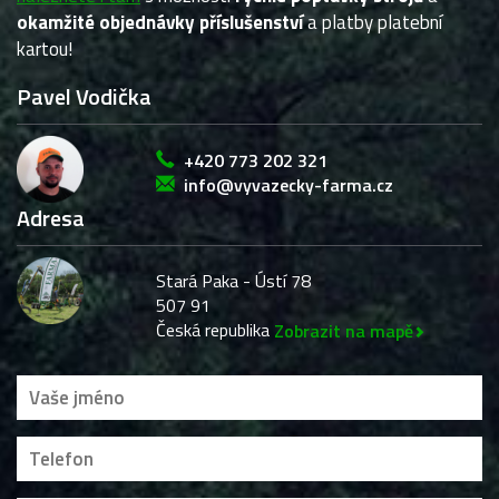
okamžité objednávky příslušenství
a platby platební
kartou!
Pavel Vodička
+420 773 202 321
info@vyvazecky-farma.cz
Adresa
Stará Paka - Ústí 78
507 91
Česká republika
Zobrazit na mapě