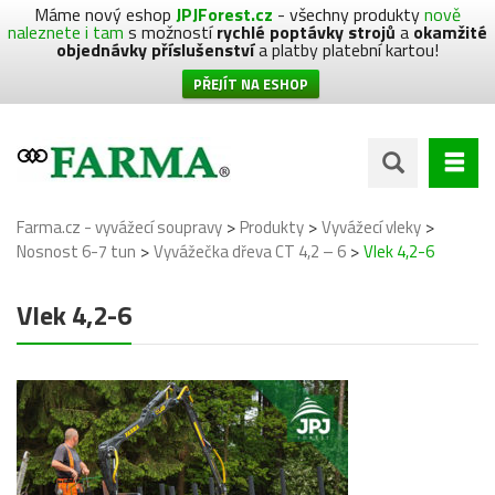
Máme nový eshop
JPJForest.cz
- všechny produkty
nově
naleznete i tam
s možností
rychlé poptávky strojů
a
okamžité
objednávky příslušenství
a platby platební kartou!
PŘEJÍT NA ESHOP
>
>
>
Farma.cz - vyvážecí soupravy
Produkty
Vyvážecí vleky
>
>
Nosnost 6-7 tun
Vyvážečka dřeva CT 4,2 – 6
Vlek 4,2-6
Vlek 4,2-6