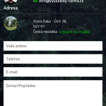
info@vyvazecky-farma.cz
Adresa
Stará Paka - Ústí 78
507 91
Česká republika
Zobrazit na mapě