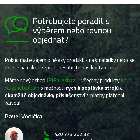
Potřebujete poradit s
výběrem nebo rovnou
objednat?
Pokud máte zájem o nějaký produkt z naší nabídky nebo se
chcete na cokoli zeptat, neváhejte nás kontaktovat.
Máme nový eshop
JPJForest.cz
– všechny produkty
nově
naleznete i tam
s možností
rychlé poptávky strojů
a
okamžité objednávky příslušenství
a platby platební
kartou!
Pavel Vodička
+420 773 202 321