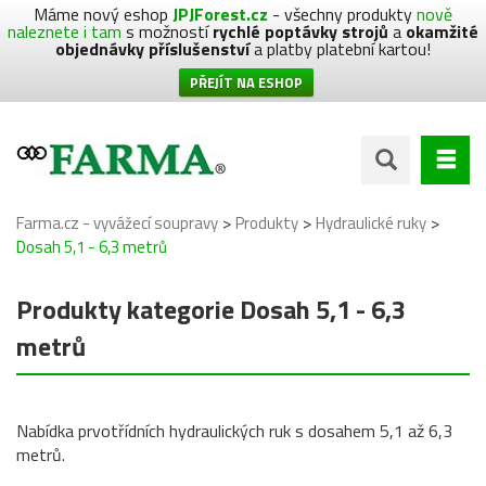
Máme nový eshop
JPJForest.cz
- všechny produkty
nově
naleznete i tam
s možností
rychlé poptávky strojů
a
okamžité
objednávky příslušenství
a platby platební kartou!
PŘEJÍT NA ESHOP
>
>
>
Farma.cz - vyvážecí soupravy
Produkty
Hydraulické ruky
Dosah 5,1 - 6,3 metrů
Produkty kategorie Dosah 5,1 - 6,3
metrů
Nabídka prvotřídních hydraulických ruk s dosahem 5,1 až 6,3
metrů.