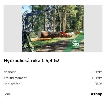
Hydraulická ruka C 5,3 G2
Nosnost
39 kNm
Kroutící moment
10 kNm
Úhel otáčení
360°
eshop
Cena