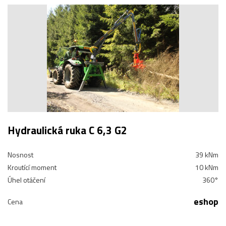
Hydraulická ruka C 6,3 G2
Nosnost
39 kNm
Kroutící moment
10 kNm
Úhel otáčení
360°
eshop
Cena