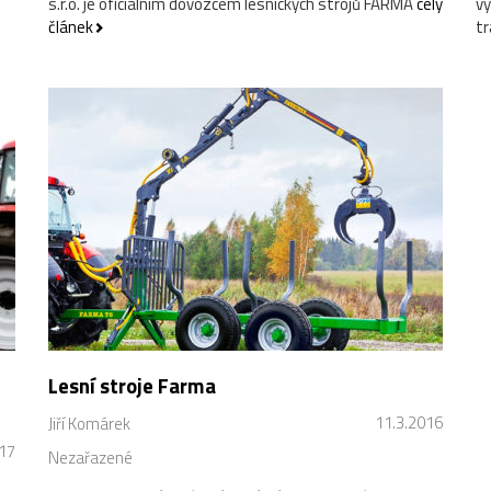
s.r.o. je oficiálním dovozcem lesnických strojů FARMA
celý
vy
článek
t
Lesní stroje Farma
11.3.2016
Jiří Komárek
017
Nezařazené