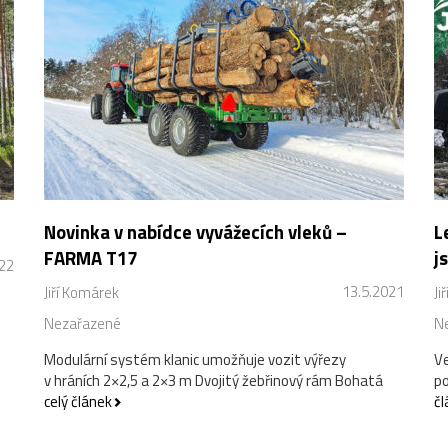
Novinka v nabídce vyvážecích vleků –
L
FARMA T17
j
022
13.5.2021
Jiří Komárek
Ji
Nezařazené
N
Modulární systém klanic umožňuje vozit výřezy
Ve
v hráních 2×2,5 a 2×3 m Dvojitý žebřinový rám Bohatá
po
celý článek
čl