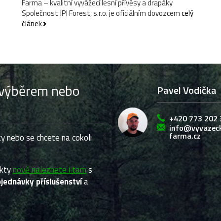
Farma – kvalitní vyvážecí lesní přívěsy a drapáky
Společnost JPJ Forest, s.r.o. je oficiálním dovozcem
celý
článek
s výběrem nebo
Pavel Vodička
+420 773 202 
info@vyvazec
farma.cz
y nebo se chcete na cokoli
ukty
nově naleznete i tam
s
jednávky příslušenství
a