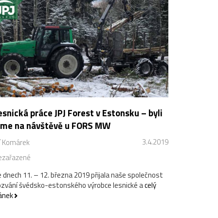
esnická práce JPJ Forest v Estonsku – byli
sme na návštěvě u FORS MW
3.4.2019
ří Komárek
ezařazené
 dnech 11. – 12. března 2019 přijala naše společnost
zvání švédsko-estonského výrobce lesnické a
celý
ánek