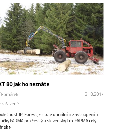
KT 80 jak ho neznáte
31.8.2017
ří Komárek
ezařazené
olečnost JPJ Forest, s.r.o. je oficiálním zastoupením
ačky FARMA pro český a slovenský trh. FARMA
celý
ánek