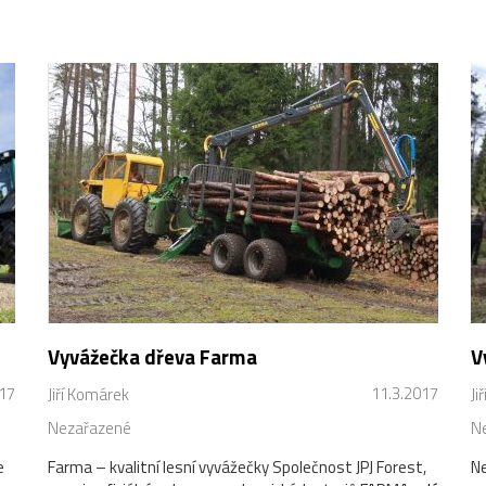
Vyvážečka dřeva Farma
V
017
11.3.2017
Jiří Komárek
Ji
Nezařazené
N
e
Farma – kvalitní lesní vyvážečky Společnost JPJ Forest,
Ne