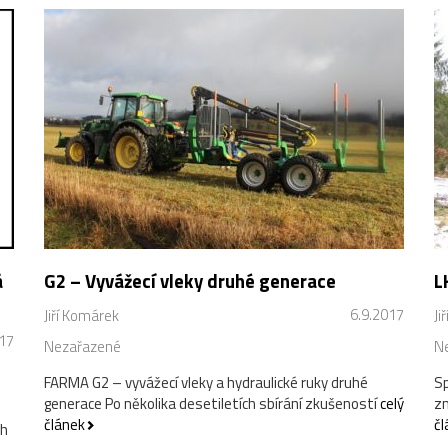
á
G2 – Vyvážecí vleky druhé generace
L
6.9.2017
Jiří Komárek
Ji
17
Nezařazené
N
FARMA G2 – vyvážecí vleky a hydraulické ruky druhé
Sp
generace Po několika desetiletích sbírání zkušeností
celý
zn
článek
čl
ch