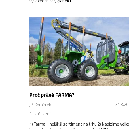
vyvážecích
celý článek
Proč právě FARMA?
31.8.2
Jiří Komárek
Nezařazené
1) Farma = nejširší sortiment na trhu 2) Nabízíme velic