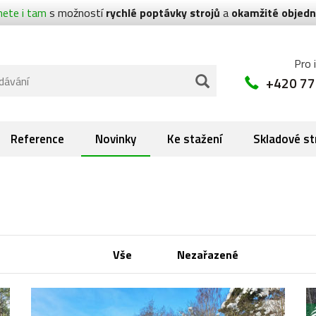
nete i tam
s možností
rychlé poptávky strojů
a
okamžité objedn
Pro 
+420 77
Reference
Novinky
Ke stažení
Skladové st
Vše
Nezařazené