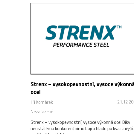
Strenx – vysokopevnostní, vysoce výkonn
ocel
21.12.20
Jiří Komárek
Nezařazené
Strenx – vysokopevnostní, vysoce výkonná ocel Díky
neustálému konkurenčnímu boji a hladu po kvalitnější