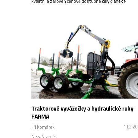
kvalitní a zároveň cenově dostupné
celý článek
Traktorové vyvážečky a hydraulické ruky
FARMA
11.3.2
Jiří Komárek
Nezařazené