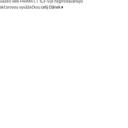
vážecí vlek FARMA CT 6,3-9 je nejprodávanější
raktorovou vyvážečkou
celý článek