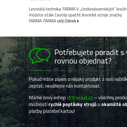
Lesnická technika FARMA V „československých“ lesích
můžete stále častěji spatřit lesnické stroje značky
FARMA. FARMA
celý článek
Potřebujete poradit 
rovnou objednat?
Pokud máte zájem o nějaký produkt z naší nabídk
zeptat, neváhejte nás kontaktovat.
Máme nový eshop
JPJForest.cz
– všechny prod
možností
rychlé poptávky strojů
a
okamžité ob
platby platební kartou!