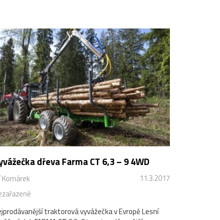
yvážečka dřeva Farma CT 6,3 – 9 4WD
11.3.2017
ří Komárek
ezařazené
jprodávanější traktorová vyvážečka v Evropě Lesní