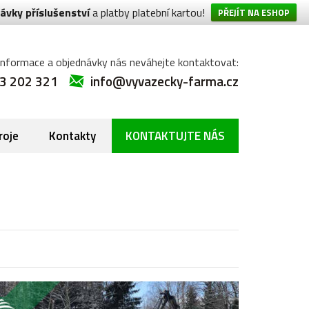
ávky příslušenství
a platby platební kartou!
PŘEJÍT NA ESHOP
informace a objednávky nás neváhejte kontaktovat:
3 202 321
info@vyvazecky-farma.cz
roje
Kontakty
KONTAKTUJTE NÁS