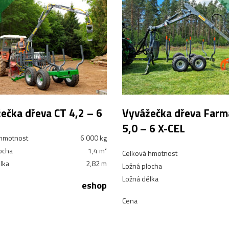
ečka dřeva CT 4,2 – 6
Vyvážečka dřeva Farm
5,0 – 6 X-CEL
 hmotnost
6 000 kg
ocha
1,4 m²
Celková hmotnost
lka
2,82 m
Ložná plocha
Ložná délka
eshop
Cena