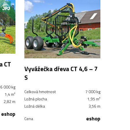
a CT
Vyvážečka dřeva CT 4,6 – 7
S
6 000 kg
Celková hmotnost
7 000 kg
1,4 m²
Ložná plocha
1,95 m²
2,82 m
Ložná délka
3,56 m
eshop
eshop
Cena