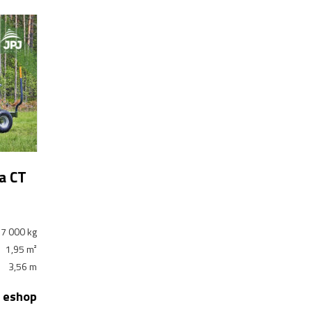
a CT
7 000 kg
1,95 m²
3,56 m
eshop