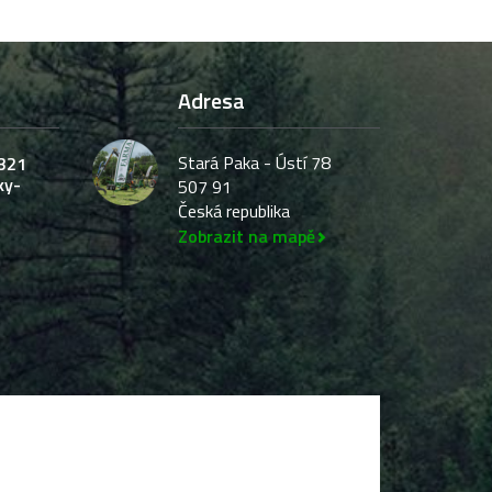
Adresa
Stará Paka - Ústí 78
321
ky-
507 91
Česká republika
Zobrazit na mapě