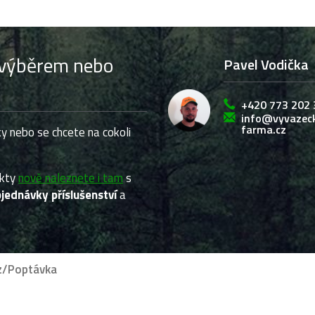
s výběrem nebo
Pavel Vodička
+420 773 202 
info@vyvazec
farma.cz
y nebo se chcete na cokoli
ukty
nově naleznete i tam
s
jednávky příslušenství
a