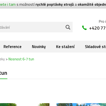
nete i tam
s možností
rychlé poptávky strojů
a
okamžité objedn
Pro 
+420 77
Reference
Novinky
Ke stažení
Skladové st
>
leky
Nosnost 6-7 tun
tun