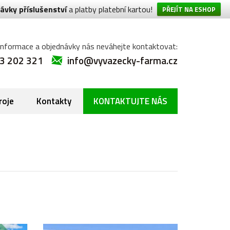
ávky příslušenství
a platby platební kartou!
PŘEJÍT NA ESHOP
informace a objednávky nás neváhejte kontaktovat:
3 202 321
info@vyvazecky-farma.cz
roje
Kontakty
KONTAKTUJTE NÁS