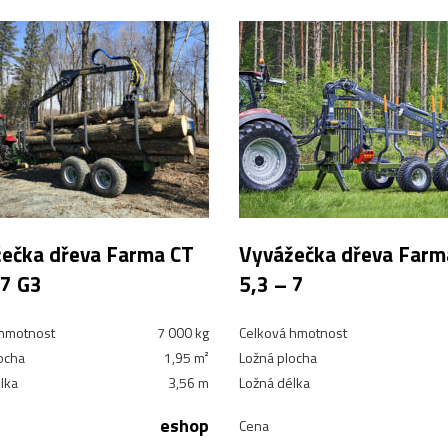
ečka dřeva Farma CT
Vyvážečka dřeva Farm
 7 G3
5,3 – 7
 hmotnost
7 000 kg
Celková hmotnost
ocha
1,95 m²
Ložná plocha
lka
3,56 m
Ložná délka
eshop
Cena