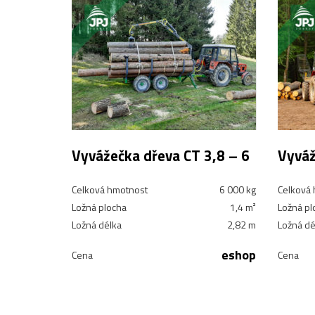
Vyvážečka dřeva CT 3,8 – 6
Vyváž
Celková hmotnost
6 000 kg
Celková
Ložná plocha
1,4 m²
Ložná pl
Ložná délka
2,82 m
Ložná dé
eshop
Cena
Cena