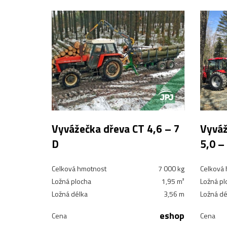
Vyvážečka dřeva CT 4,6 – 7
Vyváž
D
5,0 –
Celková hmotnost
7 000 kg
Celková
Ložná plocha
1,95 m²
Ložná pl
Ložná délka
3,56 m
Ložná dé
eshop
Cena
Cena