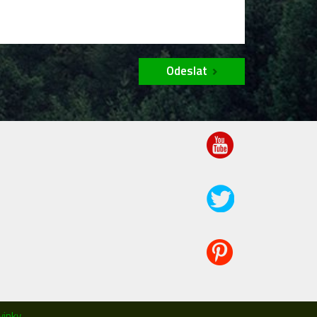
Odeslat
vinky