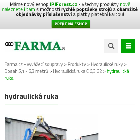
Máme nový eshop
JPJForest.cz
- všechny produkty
nově
naleznete i tam
s možností
rychlé poptávky strojů
a
okamžité
objednávky příslušenství
a platby platební kartou!
PŘEJÍT NA ESHOP
>
>
>
Farma.cz - vyvážecí soupravy
Produkty
Hydraulické ruky
>
>
Dosah 5,1 - 6,3 metrů
Hydraulická ruka C 6,3 G2
hydraulická
ruka
hydraulická ruka