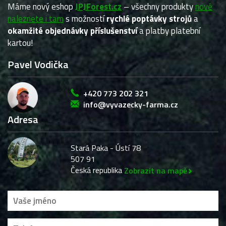
Máme nový eshop
JPJForest.cz
– všechny produkty
nově
naleznete i tam
s možností
rychlé poptávky strojů
a
okamžité objednávky příslušenství
a platby platební
kartou!
Pavel Vodička
+420 773 202 321
info@vyvazecky-farma.cz
Adresa
Stará Paka - Ústí 78
507 91
Česká republika
Zobrazit na mapě