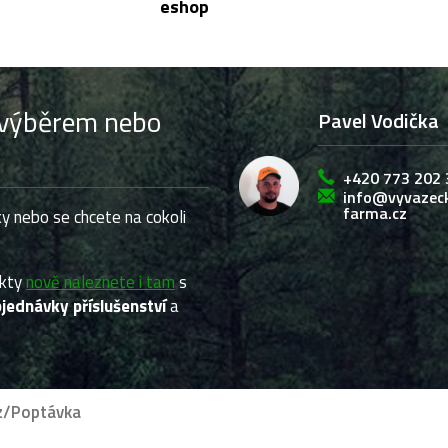
eshop
s výběrem nebo
Pavel Vodička
+420 773 202 
info@vyvazec
farma.cz
y nebo se chcete na cokoli
ukty
nově naleznete i tam
s
jednávky příslušenství
a