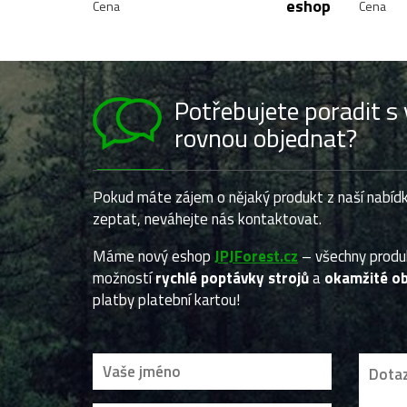
eshop
Cena
Cena
Potřebujete poradit 
rovnou objednat?
Pokud máte zájem o nějaký produkt z naší nabídk
zeptat, neváhejte nás kontaktovat.
Máme nový eshop
JPJForest.cz
– všechny prod
možností
rychlé poptávky strojů
a
okamžité ob
platby platební kartou!