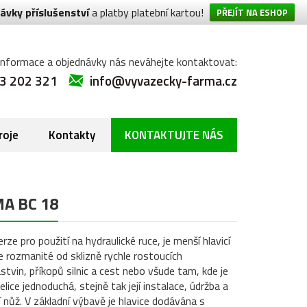
ávky příslušenství
a platby platební kartou!
PŘEJÍT NA ESHOP
informace a objednávky nás neváhejte kontaktovat:
3 202 321
info@vyvazecky-farma.cz
roje
Kontakty
KONTAKTUJTE NÁS
MA BC 18
erze pro použití na hydraulické ruce, je menší hlavicí
 rozmanité od sklizně rychle rostoucích
stvin, příkopů silnic a cest nebo všude tam, kde je
elice jednoduchá, stejně tak její instalace, údržba a
ací nůž. V základní výbavě je hlavice dodávána s