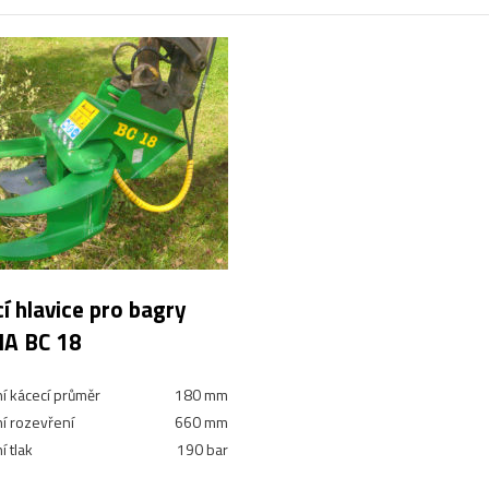
cí hlavice pro bagry
A BC 18
í kácecí průměr
180 mm
í rozevření
660 mm
 tlak
190 bar