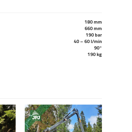
180 mm
660 mm
190 bar
40 – 60 l/min
90°
190 kg