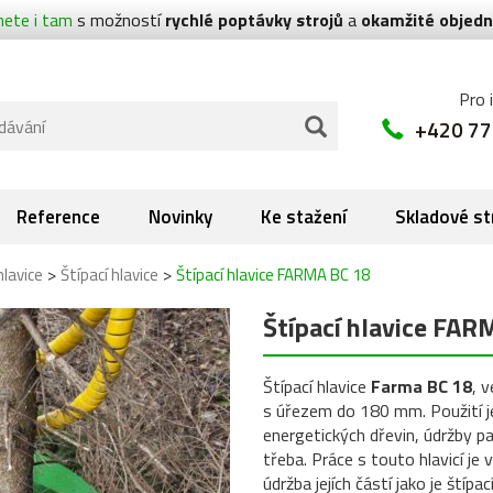
nete i tam
s možností
rychlé poptávky strojů
a
okamžité objedn
Pro 
+420 77
Reference
Novinky
Ke stažení
Skladové st
>
>
hlavice
Štípací hlavice
Štípací hlavice FARMA BC 18
Štípací hlavice FAR
Štípací hlavice
Farma BC 18
, v
s úřezem do 180 mm. Použití je
energetických dřevin, údržby pa
třeba. Práce s touto hlavicí je v
údržba jejích částí jako je štíp