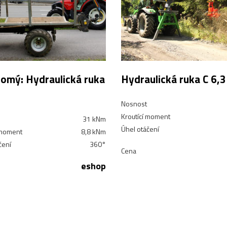
omý: Hydraulická ruka
Hydraulická ruka C 6,3
Nosnost
Kroutící moment
31 kNm
Úhel otáčení
 moment
8,8 kNm
čení
360°
Cena
eshop