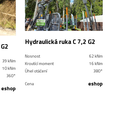
Hydraulická ruka C 7,2 G2
 G2
Nosnost
62 kNm
39 kNm
Kroutící moment
16 kNm
10 kNm
Úhel otáčení
380°
360°
eshop
Cena
eshop