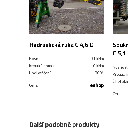
Hydraulická ruka C 4,6 D
Soukr
C 5,1
Nosnost
31 kNm
Kroutící moment
10 kNm
Nosnost
Úhel otáčení
360°
Kroutící
Úhel otá
eshop
Cena
Cena
Další podobné produkty