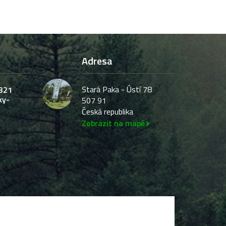
Adresa
Stará Paka - Ústí 78
321
ky-
507 91
Česká republika
Zobrazit na mapě