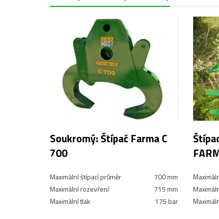
Soukromý: Štípač Farma C
Štípa
700
FARM
Maximální štípací průměr
700 mm
Maximáln
Maximální rozevření
715 mm
Maximáln
Maximální tlak
175 bar
Maximální