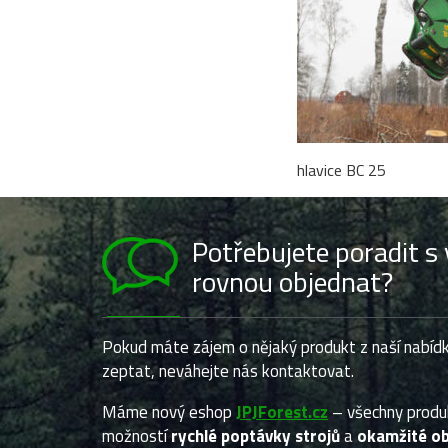
hlavice BC 25
Potřebujete poradit 
rovnou objednat?
Pokud máte zájem o nějaký produkt z naší nabídk
zeptat, neváhejte nás kontaktovat.
Máme nový eshop
JPJForest.cz
– všechny prod
možností
rychlé poptávky strojů
a
okamžité ob