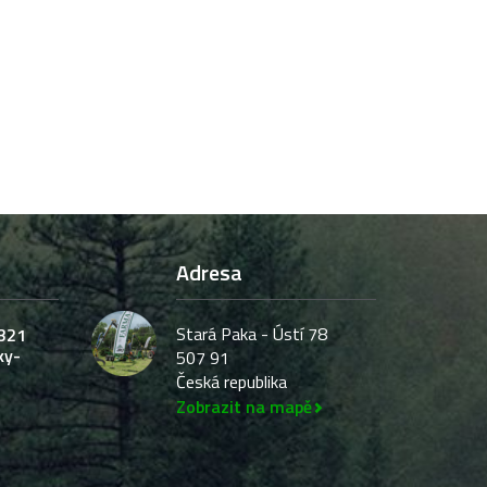
Adresa
Stará Paka - Ústí 78
321
ky-
507 91
Česká republika
Zobrazit na mapě