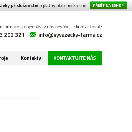
ávky příslušenství
a platby platební kartou!
PŘEJÍT NA ESHOP
informace a objednávky nás neváhejte kontaktovat:
3 202 321
info@vyvazecky-farma.cz
roje
Kontakty
KONTAKTUJTE NÁS