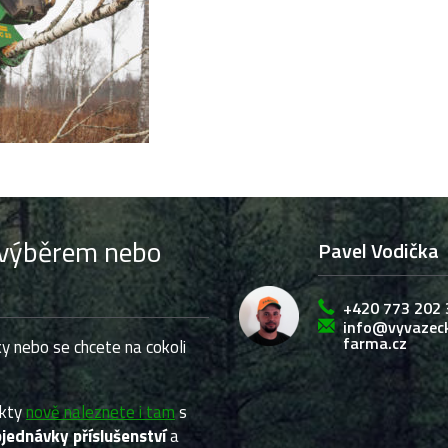
s výběrem nebo
Pavel Vodička
+420 773 202 
info@vyvazec
farma.cz
y nebo se chcete na cokoli
ukty
nově naleznete i tam
s
jednávky příslušenství
a