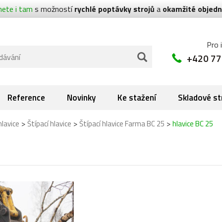
nete i tam
s možností
rychlé poptávky strojů
a
okamžité objedn
Pro 
+420 77
Reference
Novinky
Ke stažení
Skladové st
>
>
>
hlavice
Štípací hlavice
Štípací hlavice Farma BC 25
hlavice BC 25