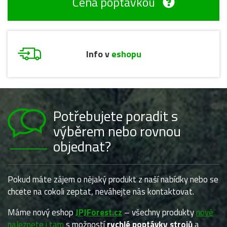
Cena poptávkou
Info v
eshopu
Potřebujete poradit s
výběrem nebo rovnou
objednat?
Pokud máte zájem o nějaký produkt z naší nabídky nebo se
chcete na cokoli zeptat, neváhejte nás kontaktovat.
Máme nový eshop
JPJForest.cz
– všechny produkty
nově
naleznete i tam
s možností
rychlé poptávky strojů
a