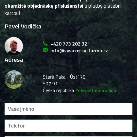
okamžité objednávky příslušenství
a platby platební
kartou!
Pavel Vodička
+420 773 202 321
info@vyvazecky-farma.cz
Adresa
Stará Paka - Ústí 78
507 91
Česká republika
Zobrazit na mapě