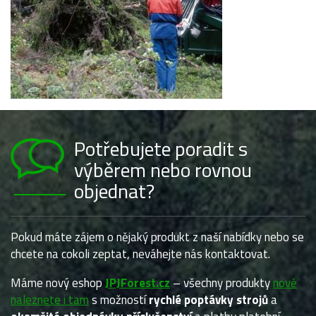
Potřebujete poradit s
výběrem nebo rovnou
objednat?
Pokud máte zájem o nějaký produkt z naší nabídky nebo se
chcete na cokoli zeptat, neváhejte nás kontaktovat.
Máme nový eshop
JPJForest.cz
– všechny produkty
nově
naleznete i tam
s možností
rychlé poptávky strojů
a