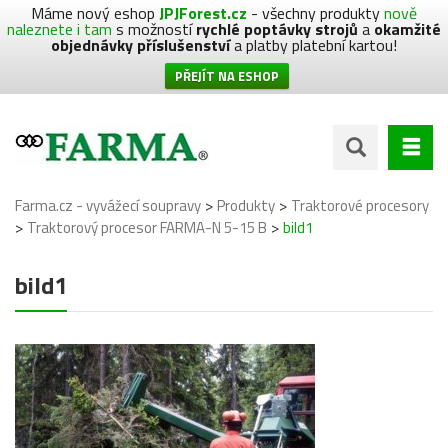
Máme nový eshop
JPJForest.cz
- všechny produkty
nově
naleznete i tam
s možností
rychlé poptávky strojů
a
okamžité
objednávky příslušenství
a platby platební kartou!
PŘEJÍT NA ESHOP
>
>
Farma.cz - vyvážecí soupravy
Produkty
Traktorové procesory
>
>
Traktorový procesor FARMA-N 5-15 B
bild1
bild1