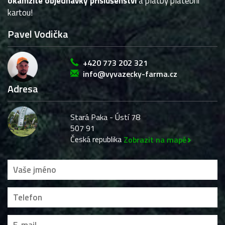
okamžité objednávky příslušenství
a platby platební
kartou!
Pavel Vodička
+420 773 202 321
info@vyvazecky-farma.cz
Adresa
Stará Paka - Ústí 78
507 91
Česká republika
Zobrazit na mapě