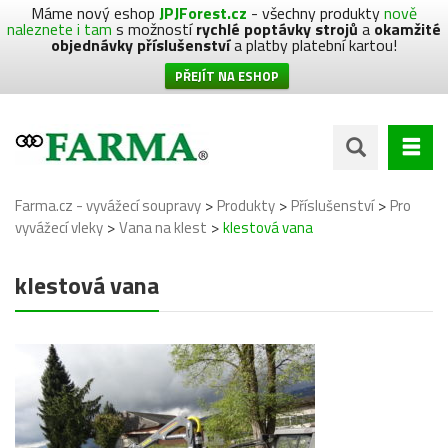
Máme nový eshop
JPJForest.cz
- všechny produkty
nově
naleznete i tam
s možností
rychlé poptávky strojů
a
okamžité
objednávky příslušenství
a platby platební kartou!
PŘEJÍT NA ESHOP
>
>
>
Farma.cz - vyvážecí soupravy
Produkty
Příslušenství
Pro
>
>
vyvážecí vleky
Vana na klest
klestová vana
klestová vana