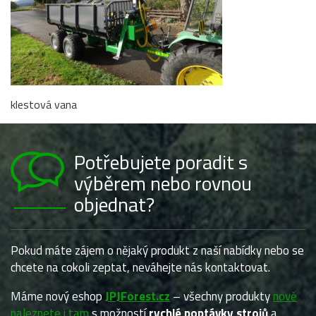
klestová vana
Potřebujete poradit s
výběrem nebo rovnou
objednat?
Pokud máte zájem o nějaký produkt z naší nabídky nebo se
chcete na cokoli zeptat, neváhejte nás kontaktovat.
Máme nový eshop
JPJForest.cz
– všechny produkty
nově
naleznete i tam
s možností
rychlé poptávky strojů
a