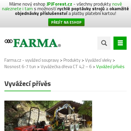
Máme nový eshop
JPJForest.cz
- všechny produkty
nově
naleznete i tam
s možností
rychlé poptávky strojů
a
okamžité
objednávky příslušenství
a platby platební kartou!
PŘEJÍT NA ESHOP
>
>
>
Farma.cz - vyvážecí soupravy
Produkty
Vyvážecí vleky
>
>
Nosnost 6-7 tun
Vyvážečka dřeva CT 4,2 – 6
Vyvážecí přívěs
Vyvážecí přívěs