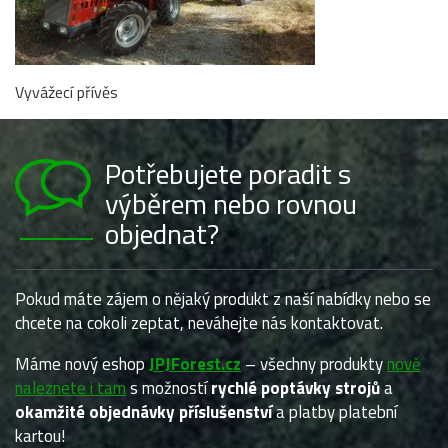
Vyvážecí přívěs
Potřebujete poradit s
výběrem nebo rovnou
objednat?
Pokud máte zájem o nějaký produkt z naší nabídky nebo se
chcete na cokoli zeptat, neváhejte nás kontaktovat.
Máme nový eshop
JPJForest.cz
– všechny produkty
nově
naleznete i tam
s možností
rychlé poptávky strojů
a
okamžité objednávky příslušenství
a platby platební
kartou!